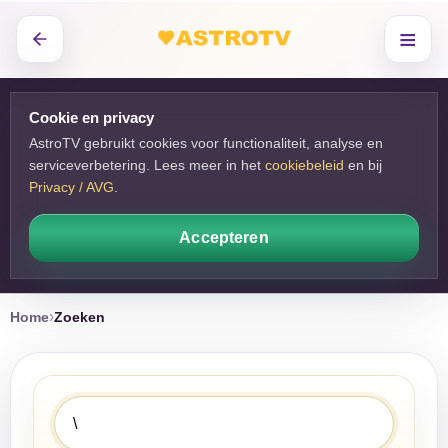
≡
Cookie en privacy
AstroTV gebruikt cookies voor functionaliteit, analyse en
serviceverbetering. Lees meer in het
cookiebeleid
en bij 
Privacy / AVG
.
Accepteren
Home
Zoeken