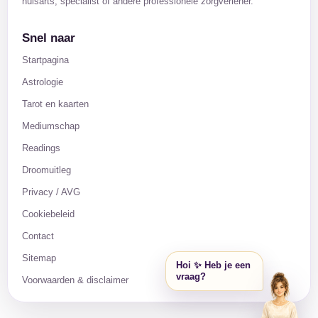
huisarts, specialist of andere professionele zorgverlener.
Snel naar
Startpagina
Astrologie
Tarot en kaarten
Mediumschap
Readings
Droomuitleg
Privacy / AVG
Cookiebeleid
Contact
Sitemap
Hoi ✨ Heb je een
vraag?
Voorwaarden & disclaimer