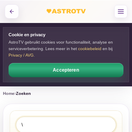
Cookie en privacy
AstroTV gebruikt cookies voor functionaliteit, analyse en
serviceverbetering. Lees meer in het
cookiebeleid
en bij 
Privacy / AVG
.
Accepteren
Home
Zoeken