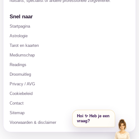
huisarts, specialist of andere professionele zorgverlener.
Snel naar
Startpagina
Astrologie
Tarot en kaarten
Mediumschap
Readings
Droomuitleg
Privacy / AVG
Cookiebeleid
Contact
Sitemap
Hoi ✨ Heb je een
vraag?
Voorwaarden & disclaimer