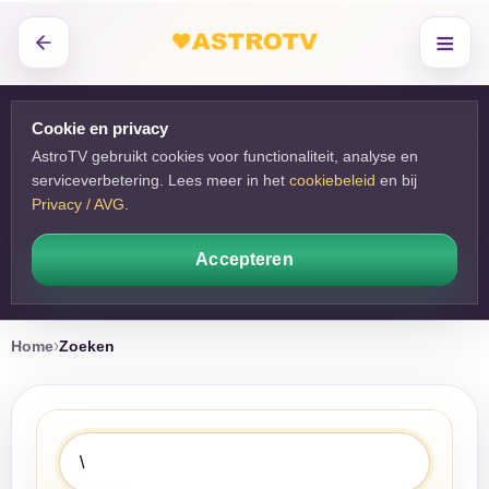
≡
Cookie en privacy
AstroTV gebruikt cookies voor functionaliteit, analyse en
serviceverbetering. Lees meer in het
cookiebeleid
en bij 
Privacy / AVG
.
Accepteren
Home
Zoeken