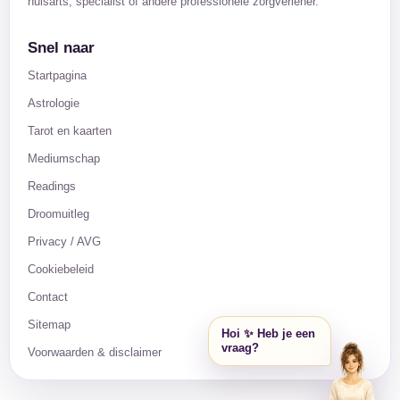
huisarts, specialist of andere professionele zorgverlener.
Snel naar
Startpagina
Astrologie
Tarot en kaarten
Mediumschap
Readings
Droomuitleg
Privacy / AVG
Cookiebeleid
Contact
Sitemap
Hoi ✨ Heb je een
vraag?
Voorwaarden & disclaimer