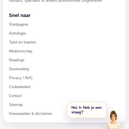
huisarts, specialist of andere professionele zorgverlener.
Snel naar
Startpagina
Astrologie
Tarot en kaarten
Mediumschap
Readings
Droomuitleg
Privacy / AVG
Cookiebeleid
Contact
Sitemap
Hoi ✨ Heb je een
vraag?
Voorwaarden & disclaimer