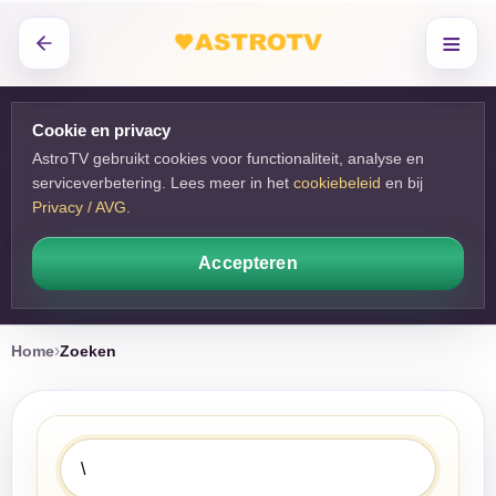
≡
Cookie en privacy
AstroTV gebruikt cookies voor functionaliteit, analyse en
serviceverbetering. Lees meer in het
cookiebeleid
en bij 
Privacy / AVG
.
Accepteren
Home
Zoeken