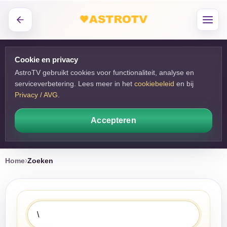
Cookie en privacy
AstroTV gebruikt cookies voor functionaliteit, analyse en
serviceverbetering. Lees meer in het
cookiebeleid
en bij 
Privacy / AVG
.
Accepteren
Home
Zoeken