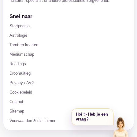
huisarts, specialist of andere professionele zorgverlener.
Snel naar
Startpagina
Astrologie
Tarot en kaarten
Mediumschap
Readings
Droomuitleg
Privacy / AVG
Cookiebeleid
Contact
Sitemap
Hoi ✨ Heb je een
vraag?
Voorwaarden & disclaimer