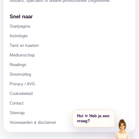
huisarts, specialist of andere professionele zorgverlener.
Snel naar
Startpagina
Astrologie
Tarot en kaarten
Mediumschap
Readings
Droomuitleg
Privacy / AVG
Cookiebeleid
Contact
Sitemap
Hoi ✨ Heb je een
vraag?
Voorwaarden & disclaimer