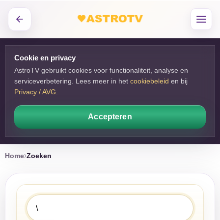
Cookie en privacy
AstroTV gebruikt cookies voor functionaliteit, analyse en
serviceverbetering. Lees meer in het
cookiebeleid
en bij 
Privacy / AVG
.
Accepteren
Home
Zoeken