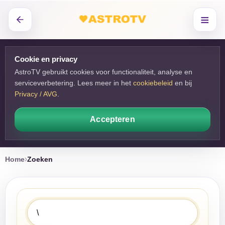
≡
Cookie en privacy
AstroTV gebruikt cookies voor functionaliteit, analyse en
serviceverbetering. Lees meer in het
cookiebeleid
en bij 
Privacy / AVG
.
Accepteren
Home
Zoeken