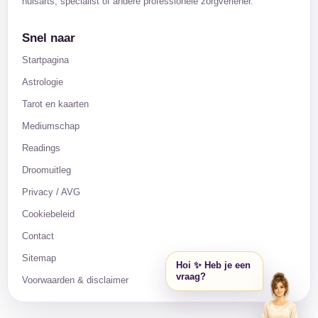
huisarts, specialist of andere professionele zorgverlener.
Snel naar
Startpagina
Astrologie
Tarot en kaarten
Mediumschap
Readings
Droomuitleg
Privacy / AVG
Cookiebeleid
Contact
Sitemap
Hoi ✨ Heb je een
vraag?
Voorwaarden & disclaimer