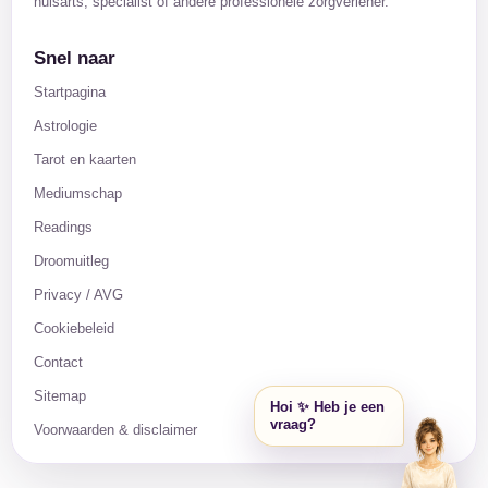
huisarts, specialist of andere professionele zorgverlener.
Snel naar
Startpagina
Astrologie
Tarot en kaarten
Mediumschap
Readings
Droomuitleg
Privacy / AVG
Cookiebeleid
Contact
Sitemap
Hoi ✨ Heb je een
vraag?
Voorwaarden & disclaimer