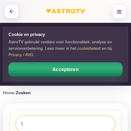
≡
Cookie en privacy
AstroTV gebruikt cookies voor functionaliteit, analyse en
serviceverbetering. Lees meer in het
cookiebeleid
en bij 
Privacy / AVG
.
Accepteren
Home
Zoeken