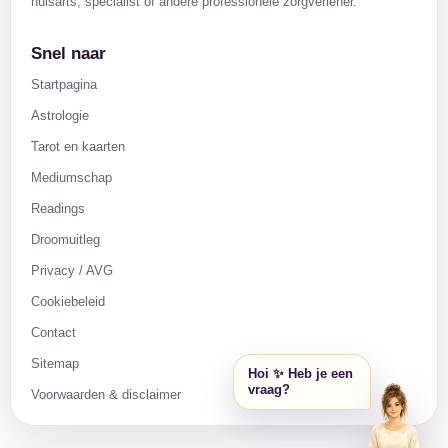
huisarts, specialist of andere professionele zorgverlener.
Snel naar
Startpagina
Astrologie
Tarot en kaarten
Mediumschap
Readings
Droomuitleg
Privacy / AVG
Cookiebeleid
Contact
Sitemap
Hoi ✨ Heb je een
vraag?
Voorwaarden & disclaimer