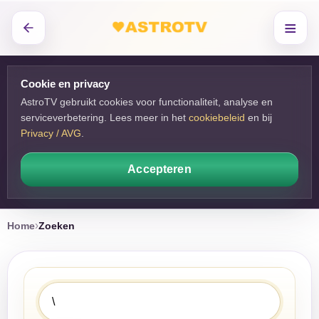
≡
Cookie en privacy
AstroTV gebruikt cookies voor functionaliteit, analyse en
serviceverbetering. Lees meer in het
cookiebeleid
en bij 
Privacy / AVG
.
Accepteren
Home
Zoeken