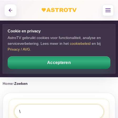
Cookie en privacy
AstroTV gebruikt cookies voor functionaliteit, analyse en
serviceverbetering. Lees meer in het
cookiebeleid
en bij 
Privacy / AVG
.
Accepteren
Home
Zoeken