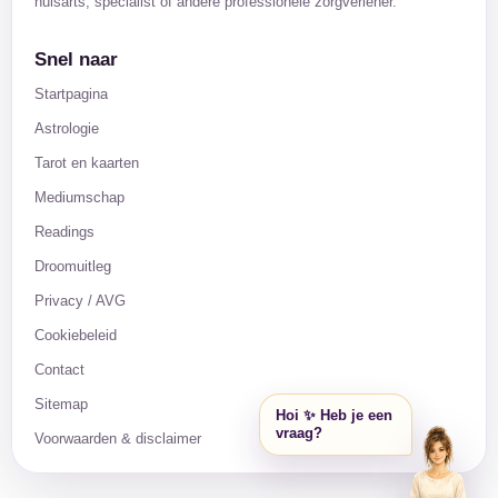
huisarts, specialist of andere professionele zorgverlener.
Snel naar
Startpagina
Astrologie
Tarot en kaarten
Mediumschap
Readings
Droomuitleg
Privacy / AVG
Cookiebeleid
Contact
Sitemap
Hoi ✨ Heb je een
vraag?
Voorwaarden & disclaimer