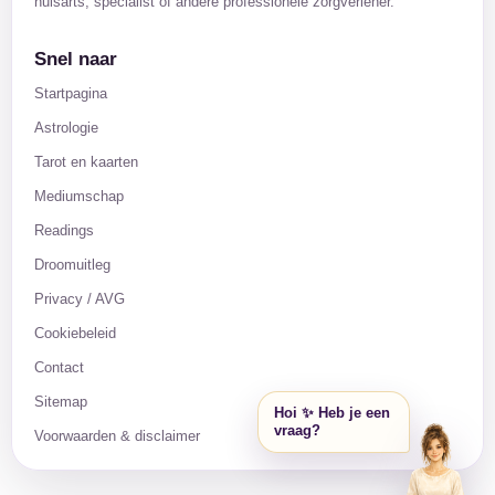
huisarts, specialist of andere professionele zorgverlener.
Snel naar
Startpagina
Astrologie
Tarot en kaarten
Mediumschap
Readings
Droomuitleg
Privacy / AVG
Cookiebeleid
Contact
Sitemap
Hoi ✨ Heb je een
vraag?
Voorwaarden & disclaimer