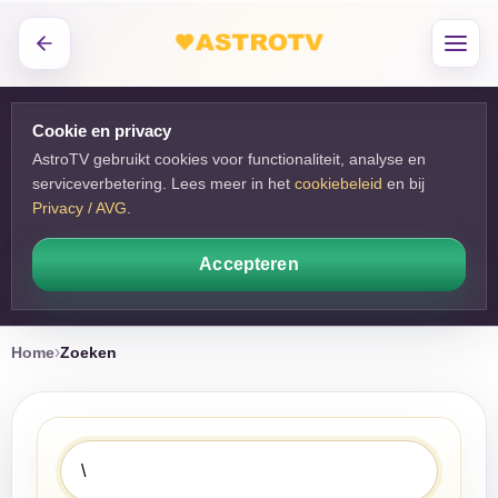
Cookie en privacy
AstroTV gebruikt cookies voor functionaliteit, analyse en
serviceverbetering. Lees meer in het
cookiebeleid
en bij 
Privacy / AVG
.
Accepteren
Home
Zoeken