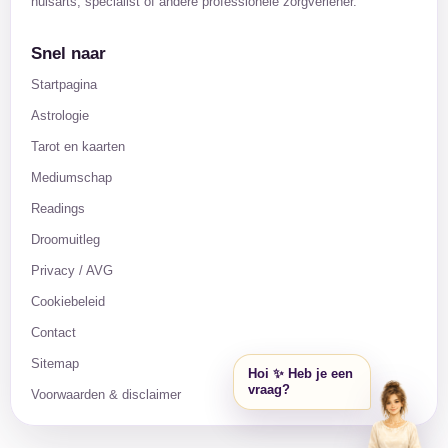
huisarts, specialist of andere professionele zorgverlener.
Snel naar
Startpagina
Astrologie
Tarot en kaarten
Mediumschap
Readings
Droomuitleg
Privacy / AVG
Cookiebeleid
Contact
Sitemap
Hoi ✨ Heb je een
vraag?
Voorwaarden & disclaimer
🦋