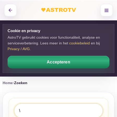
≡
Cookie en privacy
AstroTV gebruikt cookies voor functionaliteit, analyse en
serviceverbetering. Lees meer in het
cookiebeleid
en bij 
Privacy / AVG
.
Accepteren
Home
Zoeken