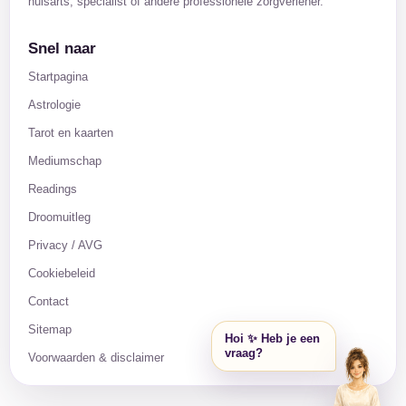
huisarts, specialist of andere professionele zorgverlener.
Snel naar
Startpagina
Astrologie
Tarot en kaarten
Mediumschap
Readings
Droomuitleg
Privacy / AVG
Cookiebeleid
Contact
Sitemap
Hoi ✨ Heb je een
vraag?
Voorwaarden & disclaimer