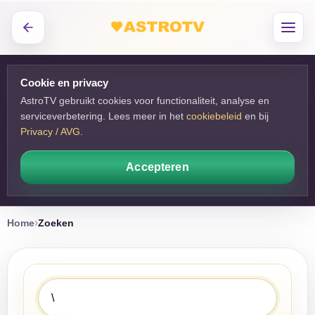
Cookie en privacy
AstroTV gebruikt cookies voor functionaliteit, analyse en
serviceverbetering. Lees meer in het
cookiebeleid
en bij 
Privacy / AVG
.
Accepteren
Home
Zoeken