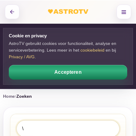
≡
Cookie en privacy
AstroTV gebruikt cookies voor functionaliteit, analyse en
serviceverbetering. Lees meer in het
cookiebeleid
en bij 
Privacy / AVG
.
Accepteren
Home
Zoeken