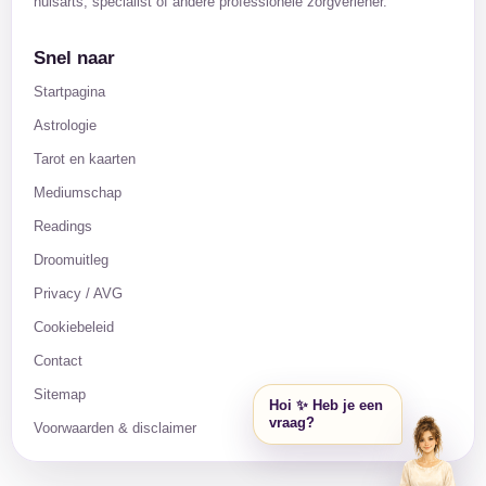
huisarts, specialist of andere professionele zorgverlener.
Snel naar
Startpagina
Astrologie
Tarot en kaarten
Mediumschap
Readings
Droomuitleg
Privacy / AVG
Cookiebeleid
Contact
Sitemap
Hoi ✨ Heb je een
vraag?
Voorwaarden & disclaimer