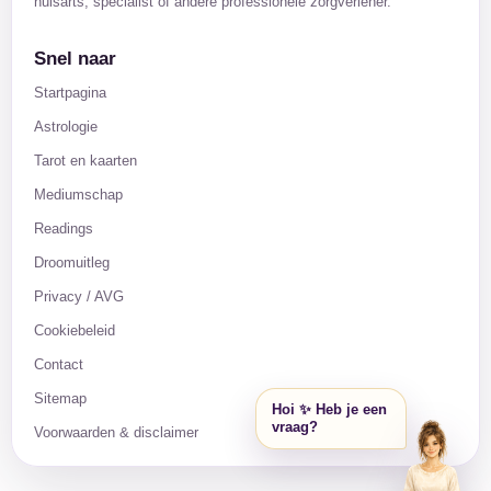
huisarts, specialist of andere professionele zorgverlener.
Snel naar
Startpagina
Astrologie
Tarot en kaarten
Mediumschap
Readings
Droomuitleg
Privacy / AVG
Cookiebeleid
Contact
Sitemap
Hoi ✨ Heb je een
vraag?
Voorwaarden & disclaimer