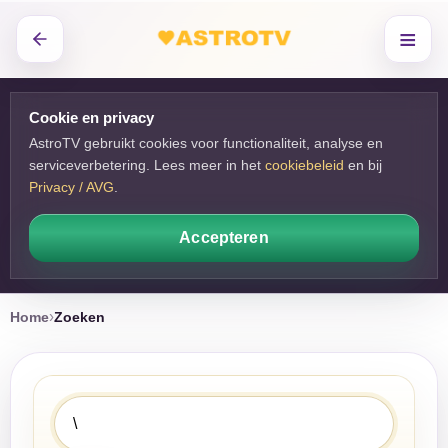
≡
Cookie en privacy
AstroTV gebruikt cookies voor functionaliteit, analyse en
serviceverbetering. Lees meer in het
cookiebeleid
en bij 
Privacy / AVG
.
Accepteren
Home
Zoeken