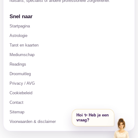
huisarts, specialist of andere professionele zorgverlener.
Snel naar
Startpagina
Astrologie
Tarot en kaarten
Mediumschap
Readings
Droomuitleg
Privacy / AVG
Cookiebeleid
Contact
Sitemap
Hoi ✨ Heb je een
vraag?
Voorwaarden & disclaimer