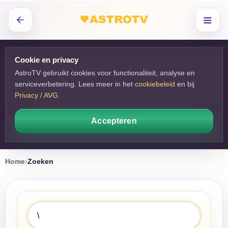
≡
Cookie en privacy
AstroTV gebruikt cookies voor functionaliteit, analyse en
serviceverbetering. Lees meer in het
cookiebeleid
en bij 
Privacy / AVG
.
Accepteren
Home
Zoeken