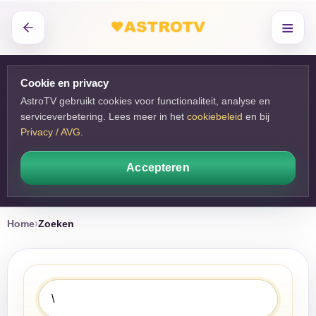
≡
Cookie en privacy
AstroTV gebruikt cookies voor functionaliteit, analyse en
serviceverbetering. Lees meer in het
cookiebeleid
en bij 
Privacy / AVG
.
Accepteren
Home
Zoeken