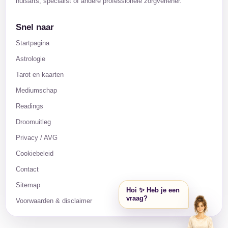
huisarts, specialist of andere professionele zorgverlener.
Snel naar
Startpagina
Astrologie
Tarot en kaarten
Mediumschap
Readings
Droomuitleg
Privacy / AVG
Cookiebeleid
Contact
Sitemap
Hoi ✨ Heb je een
vraag?
Voorwaarden & disclaimer