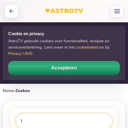
Cookie en privacy
AstroTV gebruikt cookies voor functionaliteit, analyse en
serviceverbetering. Lees meer in het
cookiebeleid
en bij 
Privacy / AVG
.
Accepteren
Home
Zoeken