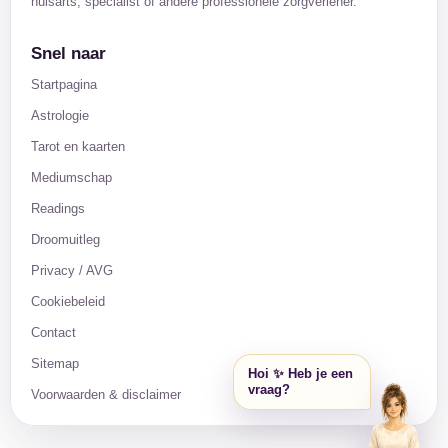
huisarts, specialist of andere professionele zorgverlener.
Snel naar
Startpagina
Astrologie
Tarot en kaarten
Mediumschap
Readings
Droomuitleg
Privacy / AVG
Cookiebeleid
Contact
Sitemap
Hoi ✨ Heb je een
vraag?
Voorwaarden & disclaimer