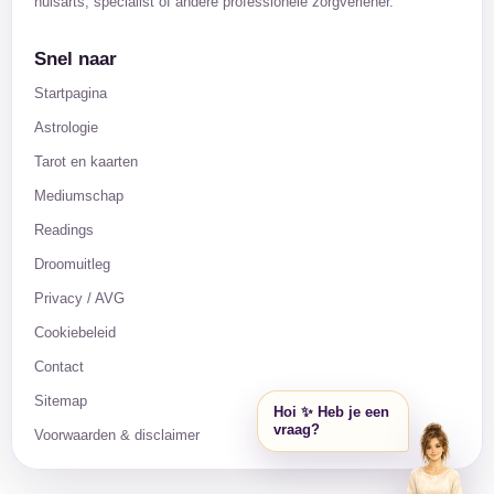
huisarts, specialist of andere professionele zorgverlener.
Snel naar
Startpagina
Astrologie
Tarot en kaarten
Mediumschap
Readings
Droomuitleg
Privacy / AVG
Cookiebeleid
Contact
Sitemap
Hoi ✨ Heb je een
vraag?
Voorwaarden & disclaimer