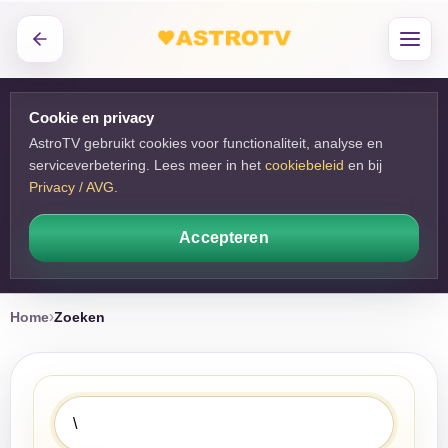
Cookie en privacy
AstroTV gebruikt cookies voor functionaliteit, analyse en
serviceverbetering. Lees meer in het
cookiebeleid
en bij 
Privacy / AVG
.
Accepteren
Home
Zoeken