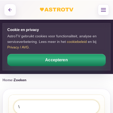
Cookie en privacy
AstroTV gebruikt cookies voor functionaliteit, analyse en
serviceverbetering. Lees meer in het
cookiebeleid
en bij 
Privacy / AVG
.
Accepteren
Home
Zoeken