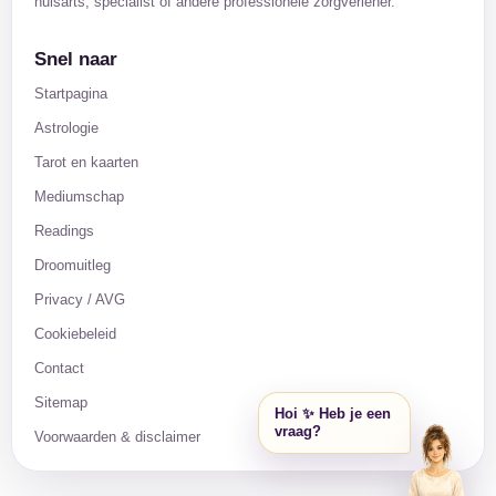
huisarts, specialist of andere professionele zorgverlener.
Snel naar
Startpagina
Astrologie
Tarot en kaarten
Mediumschap
Readings
Droomuitleg
Privacy / AVG
Cookiebeleid
Contact
Sitemap
Hoi ✨ Heb je een
vraag?
Voorwaarden & disclaimer