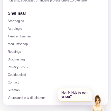
huisarts, specialist of andere professionele zorgverlener.
Snel naar
Startpagina
Astrologie
Tarot en kaarten
Mediumschap
Readings
Droomuitleg
Privacy / AVG
Cookiebeleid
Contact
Sitemap
Hoi ✨ Heb je een
vraag?
Voorwaarden & disclaimer