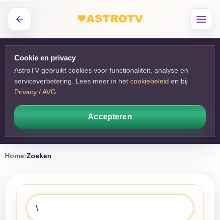
Cookie en privacy
AstroTV gebruikt cookies voor functionaliteit, analyse en
serviceverbetering. Lees meer in het
cookiebeleid
en bij 
Privacy / AVG
.
Accepteren
Home
Zoeken