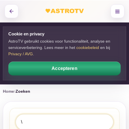
≡
Cookie en privacy
AstroTV gebruikt cookies voor functionaliteit, analyse en
serviceverbetering. Lees meer in het
cookiebeleid
en bij 
Privacy / AVG
.
Accepteren
Home
Zoeken