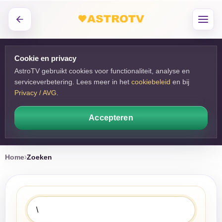
Cookie en privacy
AstroTV gebruikt cookies voor functionaliteit, analyse en
serviceverbetering. Lees meer in het
cookiebeleid
en bij 
Privacy / AVG
.
Accepteren
Home
Zoeken