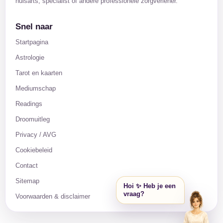
huisarts, specialist of andere professionele zorgverlener.
Snel naar
Startpagina
Astrologie
Tarot en kaarten
Mediumschap
Readings
Droomuitleg
Privacy / AVG
Cookiebeleid
Contact
Sitemap
Hoi ✨ Heb je een
vraag?
Voorwaarden & disclaimer