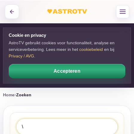
Cookie en privacy
AstroTV gebruikt cookies voor functionaliteit, analyse en
serviceverbetering. Lees meer in het
cookiebeleid
en bij 
Privacy / AVG
.
Accepteren
Home
Zoeken