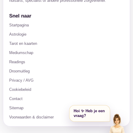
huisarts, specialist of andere professionele zorgverlener.
Snel naar
Startpagina
Astrologie
Tarot en kaarten
Mediumschap
Readings
Droomuitleg
Privacy / AVG
Cookiebeleid
Contact
Sitemap
Hoi ✨ Heb je een
vraag?
Voorwaarden & disclaimer