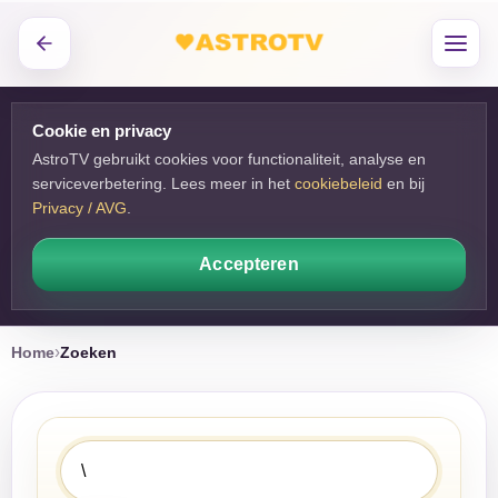
Cookie en privacy
AstroTV gebruikt cookies voor functionaliteit, analyse en
serviceverbetering. Lees meer in het
cookiebeleid
en bij 
Privacy / AVG
.
Accepteren
Home
Zoeken