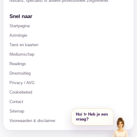
huisarts, specialist of andere professionele zorgverlener.
Snel naar
Startpagina
Astrologie
Tarot en kaarten
Mediumschap
Readings
Droomuitleg
Privacy / AVG
Cookiebeleid
Contact
Sitemap
Hoi ✨ Heb je een
vraag?
Voorwaarden & disclaimer