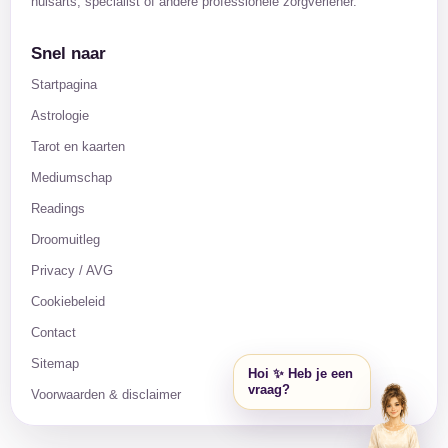
huisarts, specialist of andere professionele zorgverlener.
Snel naar
Startpagina
Astrologie
Tarot en kaarten
Mediumschap
Readings
Droomuitleg
Privacy / AVG
Cookiebeleid
Contact
Sitemap
Hoi ✨ Heb je een
vraag?
Voorwaarden & disclaimer