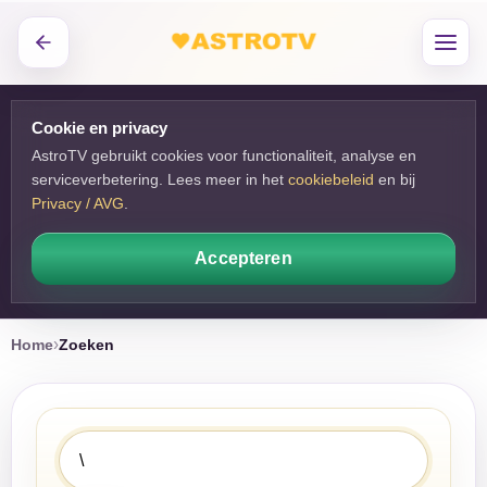
Cookie en privacy
AstroTV gebruikt cookies voor functionaliteit, analyse en
serviceverbetering. Lees meer in het
cookiebeleid
en bij 
Privacy / AVG
.
Accepteren
Home
Zoeken