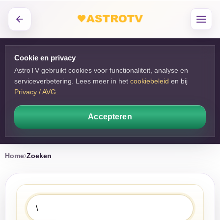
Cookie en privacy
AstroTV gebruikt cookies voor functionaliteit, analyse en
serviceverbetering. Lees meer in het
cookiebeleid
en bij 
Privacy / AVG
.
Accepteren
Home
Zoeken