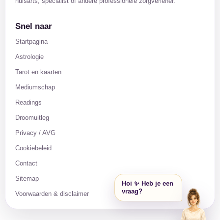
huisarts, specialist of andere professionele zorgverlener.
Snel naar
Startpagina
Astrologie
Tarot en kaarten
Mediumschap
Readings
Droomuitleg
Privacy / AVG
Cookiebeleid
Contact
Sitemap
Hoi ✨ Heb je een
vraag?
Voorwaarden & disclaimer