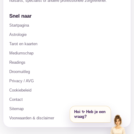
huisarts, specialist of andere professionele zorgverlener.
Snel naar
Startpagina
Astrologie
Tarot en kaarten
Mediumschap
Readings
Droomuitleg
Privacy / AVG
Cookiebeleid
Contact
Sitemap
Hoi ✨ Heb je een
vraag?
Voorwaarden & disclaimer