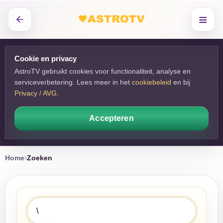
≡
Cookie en privacy
AstroTV gebruikt cookies voor functionaliteit, analyse en
serviceverbetering. Lees meer in het
cookiebeleid
en bij 
Privacy / AVG
.
Accepteren
Home
Zoeken