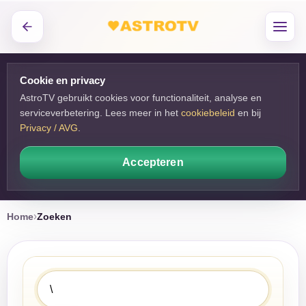
Cookie en privacy
AstroTV gebruikt cookies voor functionaliteit, analyse en
serviceverbetering. Lees meer in het
cookiebeleid
en bij 
Privacy / AVG
.
Accepteren
Home
Zoeken