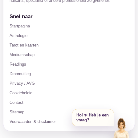
huisarts, specialist of andere professionele zorgverlener.
Snel naar
Startpagina
Astrologie
Tarot en kaarten
Mediumschap
Readings
Droomuitleg
Privacy / AVG
Cookiebeleid
Contact
Sitemap
Hoi ✨ Heb je een
vraag?
Voorwaarden & disclaimer