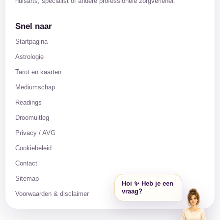
huisarts, specialist of andere professionele zorgverlener.
Snel naar
Startpagina
Astrologie
Tarot en kaarten
Mediumschap
Readings
Droomuitleg
Privacy / AVG
Cookiebeleid
Contact
Sitemap
Hoi ✨ Heb je een
vraag?
Voorwaarden & disclaimer