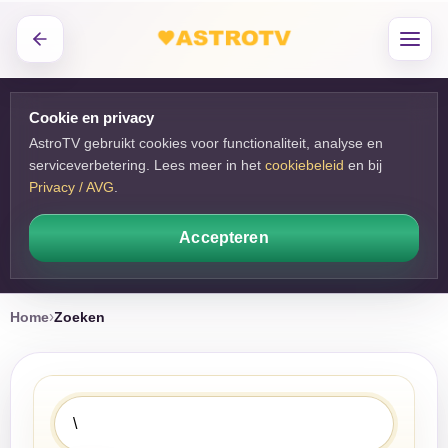
Cookie en privacy
AstroTV gebruikt cookies voor functionaliteit, analyse en
serviceverbetering. Lees meer in het
cookiebeleid
en bij 
Privacy / AVG
.
Accepteren
Home
Zoeken