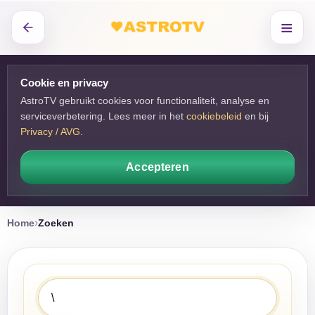
≡
Cookie en privacy
AstroTV gebruikt cookies voor functionaliteit, analyse en
serviceverbetering. Lees meer in het
cookiebeleid
en bij 
Privacy / AVG
.
Accepteren
Home
Zoeken