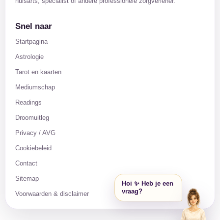
huisarts, specialist of andere professionele zorgverlener.
Snel naar
Startpagina
Astrologie
Tarot en kaarten
Mediumschap
Readings
Droomuitleg
Privacy / AVG
Cookiebeleid
Contact
Sitemap
Hoi ✨ Heb je een
vraag?
Voorwaarden & disclaimer