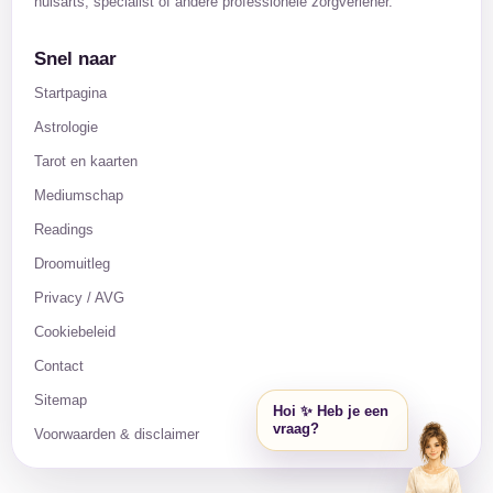
huisarts, specialist of andere professionele zorgverlener.
Snel naar
Startpagina
Astrologie
Tarot en kaarten
Mediumschap
Readings
Droomuitleg
Privacy / AVG
Cookiebeleid
Contact
Sitemap
Hoi ✨ Heb je een
vraag?
Voorwaarden & disclaimer