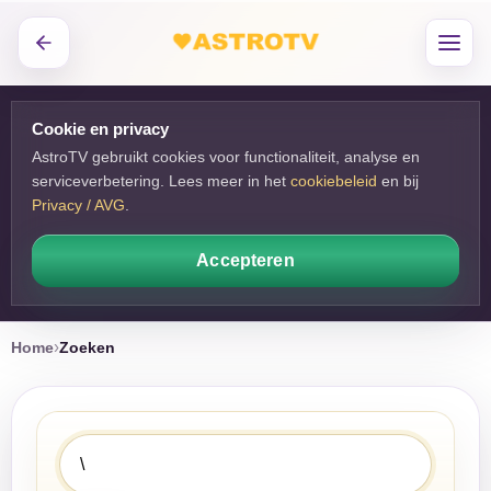
Cookie en privacy
AstroTV gebruikt cookies voor functionaliteit, analyse en
serviceverbetering. Lees meer in het
cookiebeleid
en bij 
Privacy / AVG
.
Accepteren
Home
Zoeken