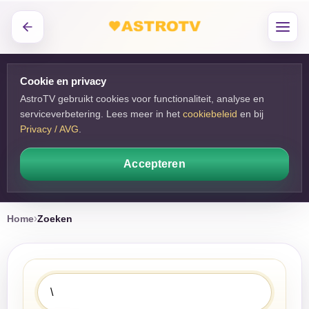
Cookie en privacy
AstroTV gebruikt cookies voor functionaliteit, analyse en
serviceverbetering. Lees meer in het
cookiebeleid
en bij 
Privacy / AVG
.
Accepteren
Home
Zoeken