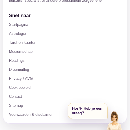
huisarts, specialist of andere professionele zorgverlener.
Snel naar
Startpagina
Astrologie
Tarot en kaarten
Mediumschap
Readings
Droomuitleg
Privacy / AVG
Cookiebeleid
Contact
Sitemap
Hoi ✨ Heb je een
vraag?
Voorwaarden & disclaimer