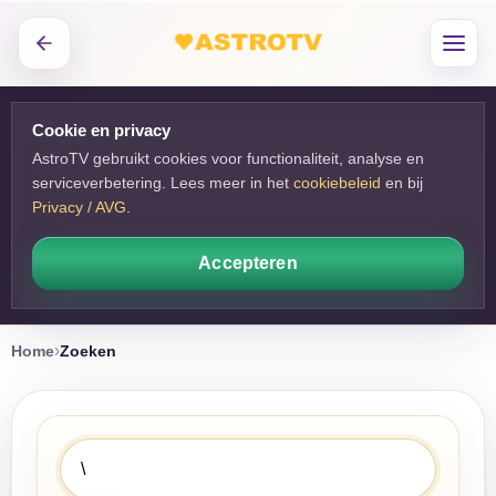
Cookie en privacy
AstroTV gebruikt cookies voor functionaliteit, analyse en
serviceverbetering. Lees meer in het
cookiebeleid
en bij 
Privacy / AVG
.
Accepteren
Home
Zoeken