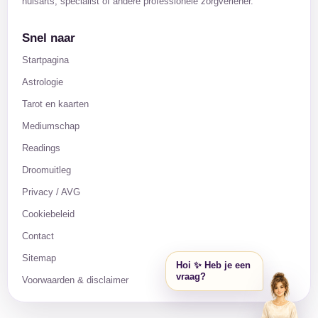
huisarts, specialist of andere professionele zorgverlener.
Snel naar
Startpagina
Astrologie
Tarot en kaarten
Mediumschap
Readings
Droomuitleg
Privacy / AVG
Cookiebeleid
Contact
Sitemap
Hoi ✨ Heb je een
vraag?
Voorwaarden & disclaimer