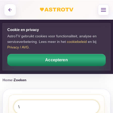
Cookie en privacy
AstroTV gebruikt cookies voor functionaliteit, analyse en
serviceverbetering. Lees meer in het
cookiebeleid
en bij 
Privacy / AVG
.
Accepteren
Home
Zoeken