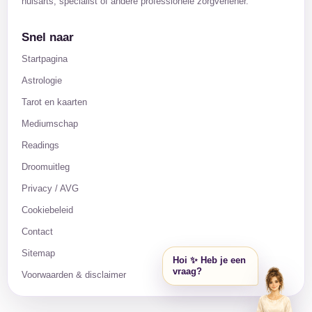
huisarts, specialist of andere professionele zorgverlener.
Snel naar
Startpagina
Astrologie
Tarot en kaarten
Mediumschap
Readings
Droomuitleg
Privacy / AVG
Cookiebeleid
Contact
Sitemap
Hoi ✨ Heb je een
vraag?
Voorwaarden & disclaimer