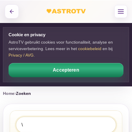
Cookie en privacy
AstroTV gebruikt cookies voor functionaliteit, analyse en
serviceverbetering. Lees meer in het
cookiebeleid
en bij 
Privacy / AVG
.
Accepteren
Home
Zoeken