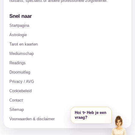
huisarts, specialist of andere professionele zorgverlener.
Snel naar
Startpagina
Astrologie
Tarot en kaarten
Mediumschap
Readings
Droomuitleg
Privacy / AVG
Cookiebeleid
Contact
Sitemap
Hoi ✨ Heb je een
vraag?
Voorwaarden & disclaimer