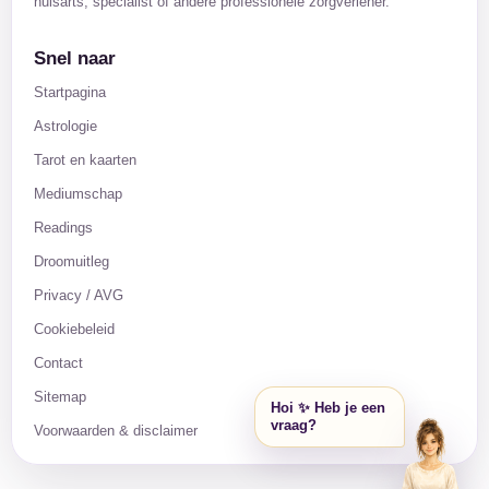
huisarts, specialist of andere professionele zorgverlener.
Snel naar
Startpagina
Astrologie
Tarot en kaarten
Mediumschap
Readings
Droomuitleg
Privacy / AVG
Cookiebeleid
Contact
Sitemap
Hoi ✨ Heb je een
vraag?
Voorwaarden & disclaimer