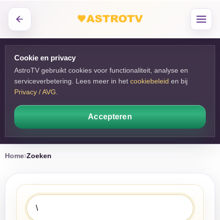
Cookie en privacy
AstroTV gebruikt cookies voor functionaliteit, analyse en
serviceverbetering. Lees meer in het
cookiebeleid
en bij 
Privacy / AVG
.
Accepteren
Home
Zoeken