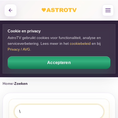
Cookie en privacy
AstroTV gebruikt cookies voor functionaliteit, analyse en
serviceverbetering. Lees meer in het
cookiebeleid
en bij 
Privacy / AVG
.
Accepteren
Home
Zoeken