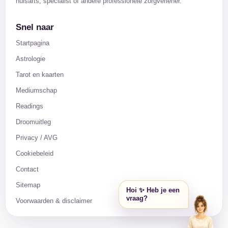
huisarts, specialist of andere professionele zorgverlener.
Snel naar
Startpagina
Astrologie
Tarot en kaarten
Mediumschap
Readings
Droomuitleg
Privacy / AVG
Cookiebeleid
Contact
Sitemap
Hoi ✨ Heb je een
vraag?
Voorwaarden & disclaimer