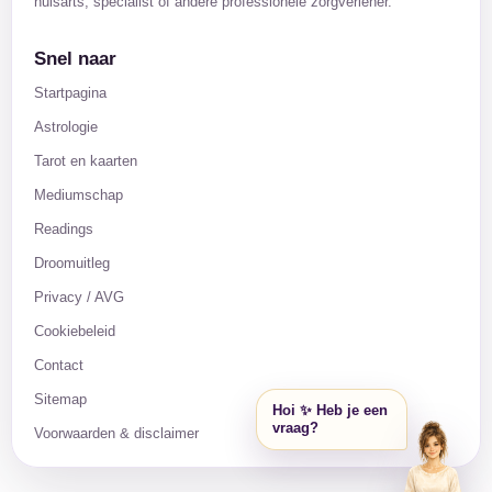
huisarts, specialist of andere professionele zorgverlener.
Snel naar
Startpagina
Astrologie
Tarot en kaarten
Mediumschap
Readings
Droomuitleg
Privacy / AVG
Cookiebeleid
Contact
Sitemap
Hoi ✨ Heb je een
vraag?
Voorwaarden & disclaimer