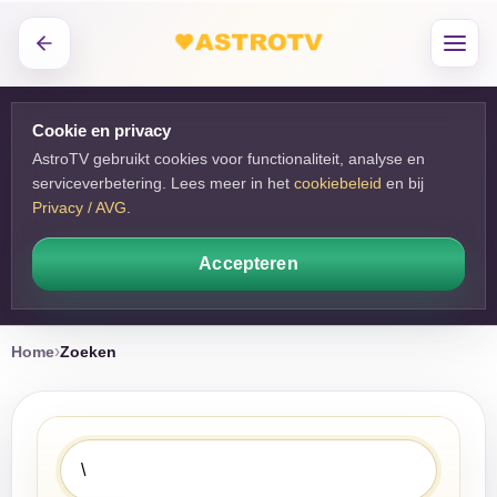
Cookie en privacy
AstroTV gebruikt cookies voor functionaliteit, analyse en
serviceverbetering. Lees meer in het
cookiebeleid
en bij 
Privacy / AVG
.
Accepteren
Home
Zoeken