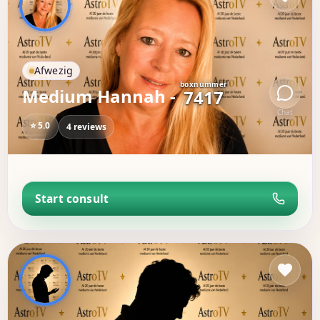
Afwezig
boxnummer
Medium Hannah -
7417
Chat
⭐ 5.0
4 reviews
Start consult