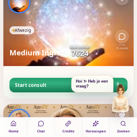
Afwezig
Chat
boxnummer
25 credits
Medium Ingrid -
7624
Hoi ✨ Heb je een
Start consult
vraag?
Home
Chat
Credits
Horoscopen
Zoeken