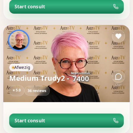
Start consult
Afwezig
boxnummer
Medium Trudy2 -
7400
Chat
⭐ 5.0
36 reviews
Start consult