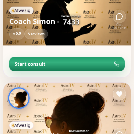
Afwezig
boxnummer
Coach Simon -
7433
Chat
100 credits
⭐ 5.0
5 reviews
Start consult
Afwezig
boxnummer