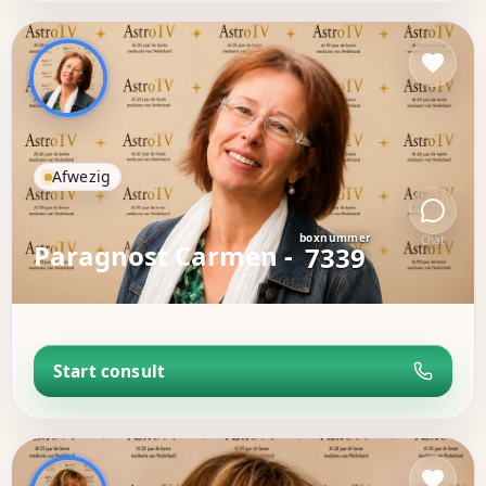
Afwezig
boxnummer
Chat
Paragnost Carmen -
7339
Start consult