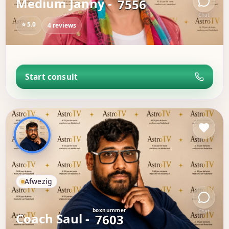
Medium Janny -
7556
Chat
⭐ 5.0
4 reviews
Start consult
Afwezig
boxnummer
Chat
Coach Saul -
7603