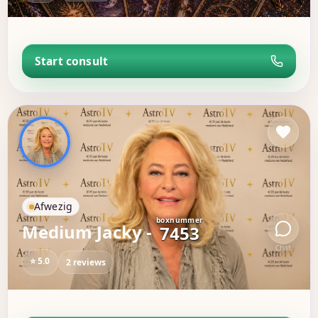
Start consult
Afwezig
boxnummer
Medium Jacky -
7453
Chat
⭐ 5.0
2 reviews