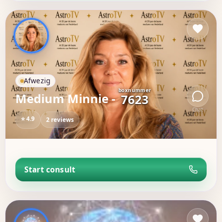
Afwezig
boxnummer
Medium Minnie -
7623
Chat
⭐ 4.9
2 reviews
Start consult