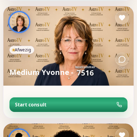
Afwezig
boxnummer
Chat
Medium Yvonne -
7516
Start consult