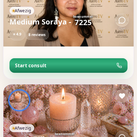
Afwezig
boxnummer
Medium Soraya -
7225
Chat
⭐ 4.9
8 reviews
Start consult
Afwezig
boxnummer