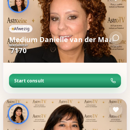
Afwezig
Medium Danielle van der Mars -
boxnummer
Chat
7170
Start consult