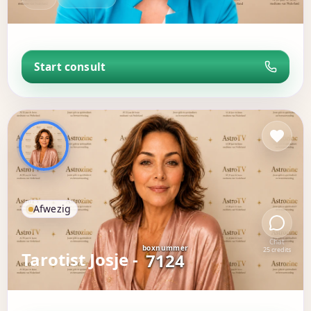
Start consult
Afwezig
Chat
boxnummer
25 credits
Tarotist Josje -
7124