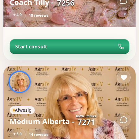
Coach Tilly -
7256
Chat
⭐ 4.9
18 reviews
Start consult
Afwezig
boxnummer
Medium Alberta -
7271
Chat
⭐ 5.0
14 reviews