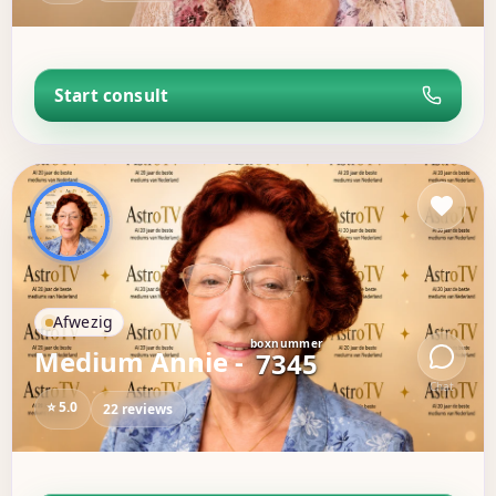
Start consult
Afwezig
boxnummer
Medium Annie -
7345
Chat
⭐ 5.0
22 reviews