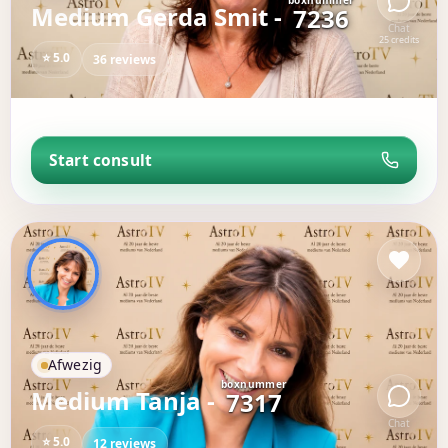
boxnummer
Medium Gerda Smit -
7236
Chat
25 credits
⭐ 5.0
36 reviews
Start consult
Afwezig
boxnummer
Medium Tanja -
7317
Chat
⭐ 5.0
12 reviews