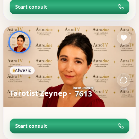
Start consult
Afwezig
boxnummer
Chat
Tarotist Zeynep -
7613
Start consult