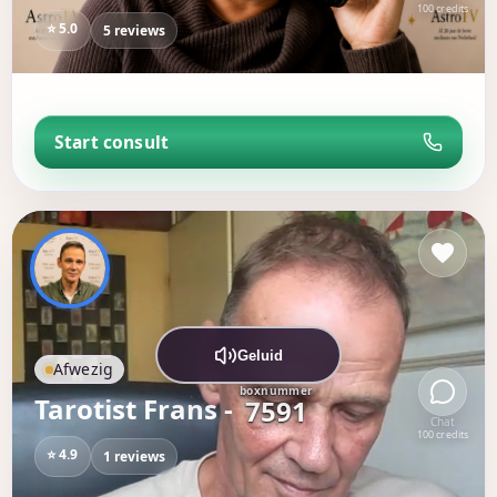
100 credits
⭐ 5.0
5 reviews
Start consult
Geluid
Afwezig
boxnummer
Tarotist Frans -
7591
Chat
100 credits
⭐ 4.9
1 reviews