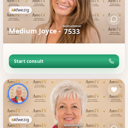
Afwezig
boxnummer
Chat
Medium Joyce -
7533
Start consult
Afwezig
boxnummer