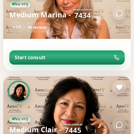
Nu vrij
boxnummer
Medium Marina -
7434
Chat
⭐ 5.0
48 reviews
Start consult
Nu vrij
boxnummer
Medium Clair -
7445
Chat