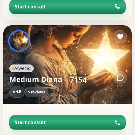
Start consult
Afwezig
boxnummer
Medium Diana -
7154
Chat
⭐ 4.9
5 reviews
Start consult