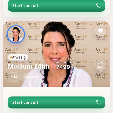
Start consult
Afwezig
boxnummer
Medium Edith -
7499
Chat
⭐ 5.0
9 reviews
Start consult