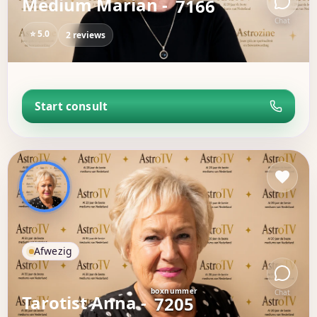
Medium Marian -
7166
Chat
⭐ 5.0
2 reviews
Start consult
Afwezig
boxnummer
Chat
Tarotist Anna -
7205