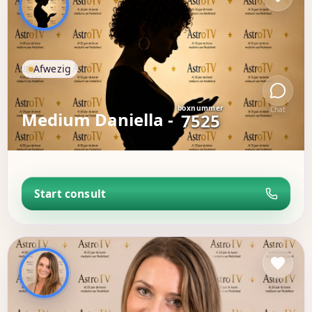
Afwezig
boxnummer
Chat
Medium Daniella -
7525
Start consult