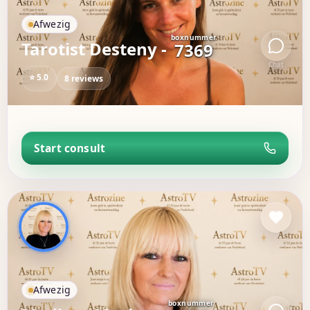
Afwezig
boxnummer
Tarotist Desteny -
7369
Chat
⭐ 5.0
8 reviews
Start consult
Afwezig
boxnummer