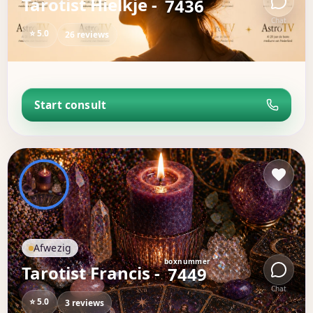
Tarotist Hielkje -
7436
Chat
⭐ 5.0
26 reviews
Start consult
Afwezig
boxnummer
Tarotist Francis -
7449
Chat
⭐ 5.0
3 reviews