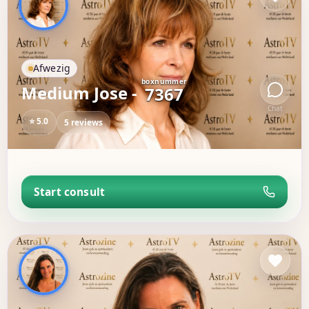
Afwezig
boxnummer
Medium Jose -
7367
Chat
⭐ 5.0
5 reviews
Start consult