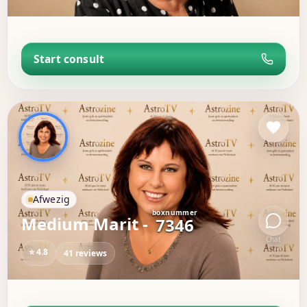
Start consult
Afwezig
boxnummer
Medium Marit -
7346
Chat
⭐ 4.8
41 reviews