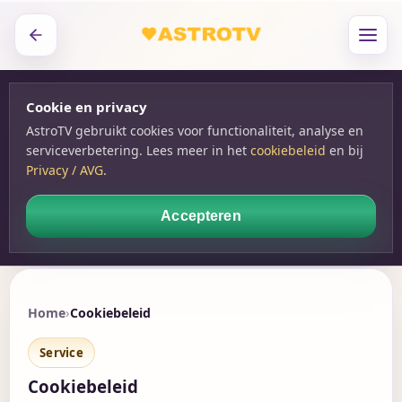
Cookie en privacy
AstroTV gebruikt cookies voor functionaliteit, analyse en
serviceverbetering. Lees meer in het
cookiebeleid
en bij
Privacy / AVG
.
Accepteren
Home
Cookiebeleid
Service
Cookiebeleid