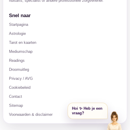
huisarts, specialist of andere professionele zorgverlener.
Snel naar
Startpagina
Astrologie
Tarot en kaarten
Mediumschap
Readings
Droomuitleg
Privacy / AVG
Cookiebeleid
Contact
Sitemap
Hoi ✨ Heb je een
vraag?
Voorwaarden & disclaimer