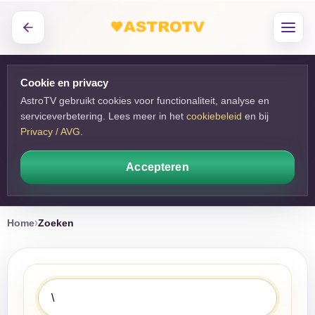
Cookie en privacy
AstroTV gebruikt cookies voor functionaliteit, analyse en
serviceverbetering. Lees meer in het
cookiebeleid
en bij 
Privacy / AVG
.
Accepteren
Home
Zoeken