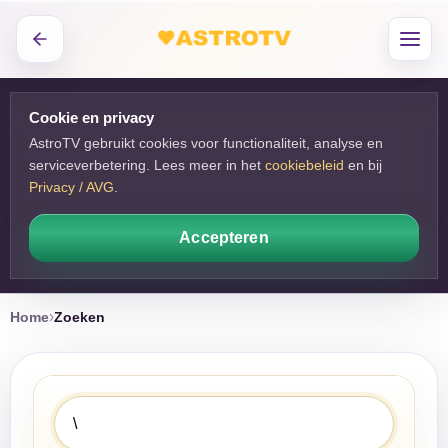
Cookie en privacy
AstroTV gebruikt cookies voor functionaliteit, analyse en
serviceverbetering. Lees meer in het
cookiebeleid
en bij 
Privacy / AVG
.
Accepteren
Home
Zoeken