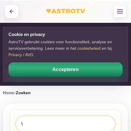
Cookie en privacy
AstroTV gebruikt cookies voor functionaliteit, analyse en
serviceverbetering. Lees meer in het
cookiebeleid
en bij 
Privacy / AVG
.
Accepteren
Home
Zoeken