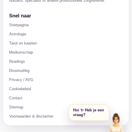
huisarts, specialist of andere professionele zorgverlener.
Snel naar
Startpagina
Astrologie
Tarot en kaarten
Mediumschap
Readings
Droomuitleg
Privacy / AVG
Cookiebeleid
Contact
Sitemap
Hoi ✨ Heb je een
vraag?
Voorwaarden & disclaimer