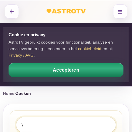
≡
Cookie en privacy
AstroTV gebruikt cookies voor functionaliteit, analyse en
serviceverbetering. Lees meer in het
cookiebeleid
en bij 
Privacy / AVG
.
Accepteren
Home
Zoeken