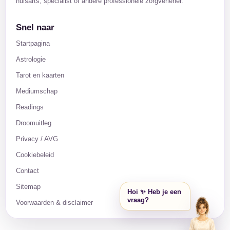
huisarts, specialist of andere professionele zorgverlener.
Snel naar
Startpagina
Astrologie
Tarot en kaarten
Mediumschap
Readings
Droomuitleg
Privacy / AVG
Cookiebeleid
Contact
Sitemap
Hoi ✨ Heb je een
vraag?
Voorwaarden & disclaimer