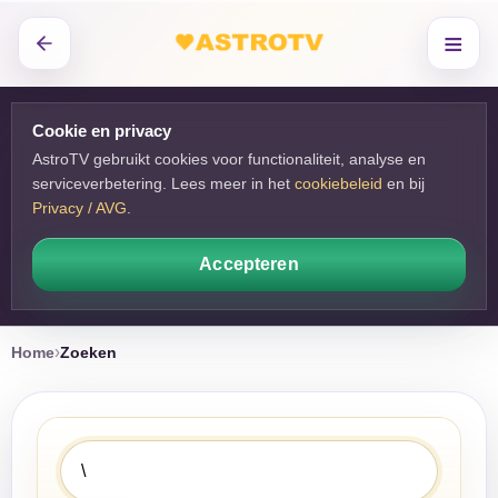
≡
Cookie en privacy
AstroTV gebruikt cookies voor functionaliteit, analyse en
serviceverbetering. Lees meer in het
cookiebeleid
en bij 
Privacy / AVG
.
Accepteren
Home
Zoeken