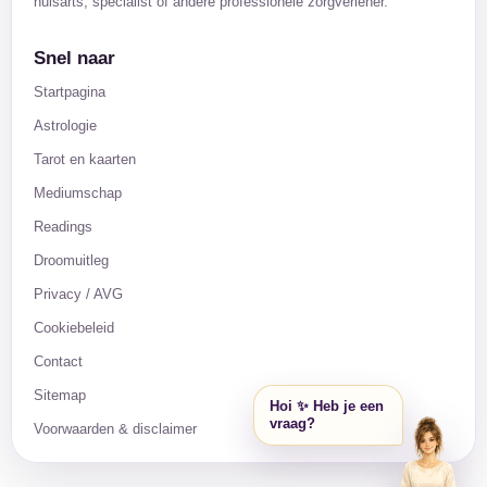
huisarts, specialist of andere professionele zorgverlener.
Snel naar
Startpagina
Astrologie
Tarot en kaarten
Mediumschap
Readings
Droomuitleg
Privacy / AVG
Cookiebeleid
Contact
Sitemap
Hoi ✨ Heb je een
vraag?
Voorwaarden & disclaimer