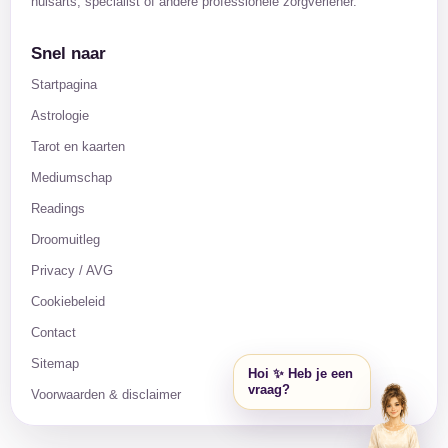
huisarts, specialist of andere professionele zorgverlener.
Snel naar
Startpagina
Astrologie
Tarot en kaarten
Mediumschap
Readings
Droomuitleg
Privacy / AVG
Cookiebeleid
Contact
Sitemap
Hoi ✨ Heb je een
vraag?
Voorwaarden & disclaimer