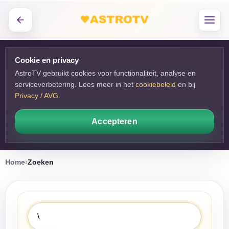
Cookie en privacy
AstroTV gebruikt cookies voor functionaliteit, analyse en
serviceverbetering. Lees meer in het
cookiebeleid
en bij 
Privacy / AVG
.
Accepteren
Home
Zoeken