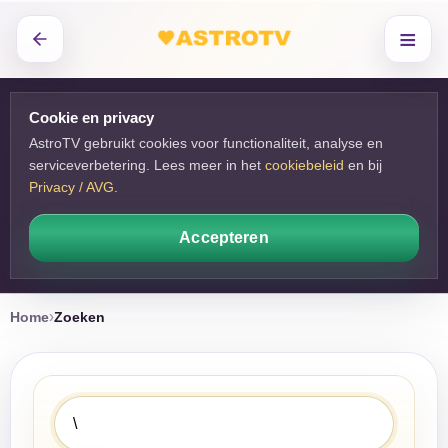
≡
Cookie en privacy
AstroTV gebruikt cookies voor functionaliteit, analyse en
serviceverbetering. Lees meer in het
cookiebeleid
en bij 
Privacy / AVG
.
Accepteren
Home
Zoeken