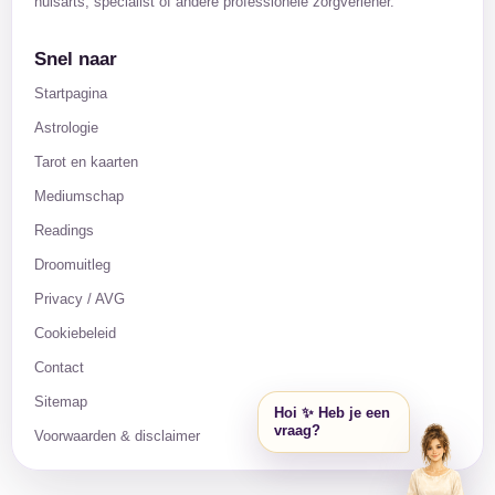
huisarts, specialist of andere professionele zorgverlener.
Snel naar
Startpagina
Astrologie
Tarot en kaarten
Mediumschap
Readings
Droomuitleg
Privacy / AVG
Cookiebeleid
Contact
Sitemap
Hoi ✨ Heb je een
vraag?
Voorwaarden & disclaimer