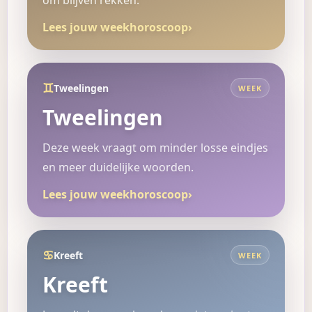
om blijven rekken.
Lees jouw weekhoroscoop
›
♊
Tweelingen
WEEK
Tweelingen
Deze week vraagt om minder losse eindjes
en meer duidelijke woorden.
Lees jouw weekhoroscoop
›
♋
Kreeft
WEEK
Kreeft