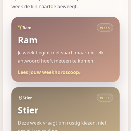
week de lijn naartoe beweegt.
♈
Ram
WEEK
Ram
Je week begint met vaart, maar niet elk
antwoord hoeft meteen te komen.
Lees jouw weekhoroscoop
›
♉
Stier
WEEK
Stier
Deze week vraagt om rustig kiezen, niet