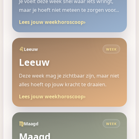
Je voelt deze week snel waar iets wringt,
maar je hoeft niet meteen te zorgen voor…
Lees jouw weekhoroscoop
›
♌
Leeuw
WEEK
Leeuw
Deze week mag je zichtbaar zijn, maar niet
alles hoeft op jouw kracht te draaien.
Lees jouw weekhoroscoop
›
♍
Maagd
WEEK
Maagd