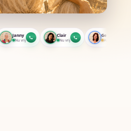
Clair
Gerda Smit
Nu vrij
Afwezig