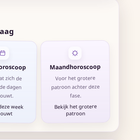
daag
oroscoop
Maandhoroscoop
t zich de
Voor het grotere
de dagen
patroon achter deze
ouwt.
fase.
 deze week
Bekijk het grotere
bouwt
patroon