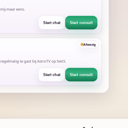
 mij maar eens.
Start chat
Start consult
Afwezig
regelmatig te gast bij AstroTV op Net5.
Start chat
Start consult