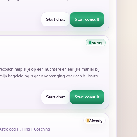
Start chat
Start consult
Nu vrij
ecoach help ik je op een nuchtere en eerlijke manier bij
 mijn begeleiding is geen vervanging voor een huisarts,
Start chat
Start consult
Afwezig
stroloog | I Tjing | Coaching