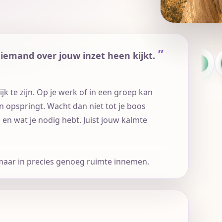
iemand over jouw inzet heen kijkt.
Marina
Hielkje
Janny
Nu vrij
Nu vrij
Nu vrij
jk te zijn. Op je werk of in een groep kan
n opspringt. Wacht dan niet tot je boos
n en wat je nodig hebt. Juist jouw kalmte
, maar in precies genoeg ruimte innemen.